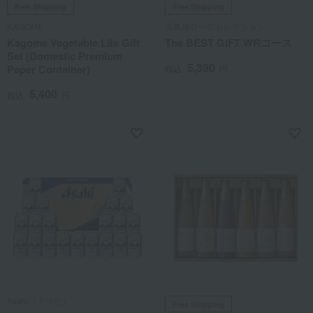
Free Shipping
Free Shipping
KAGOME
高島屋ローズセレクション
Kagome Vegetable Life Gift
The BEST GIFT WRコース
Set (Domestic Premium
5,390
Paper Container)
税込
円
5,400
税込
円
Asahi（アサヒ）
Free Shipping