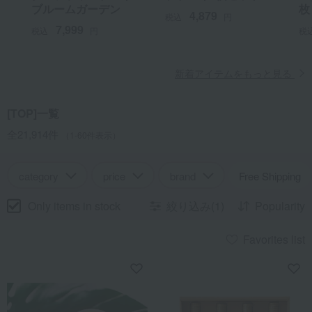
ブルームガーデン
枚
4,879
税込
円
7,999
税込
円
税
新着アイテムをもっと見る
[TOP]一覧
全21,914件
（1-60件表示）
category
price
brand
Free Shipping
Only items in stock
絞り込み(1)
Popularity
Favorites list