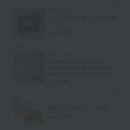
鎌倉紅谷/銘菓百選
クルミッ子 切り落とし 270g×3袋
セット
在庫なし
3,726
税込
円
NEW
Maison Coelacanth
[In-store pickup / Shinjuku
store] Coelacanth Monaka (6
pieces in a simple box) [August
26th (Wed) and August 28th
2,350
税込
円
(Fri), 12:00 PM - 7:00 PM]
パティスリー モンシェール
堂島フルーツゼリー 12個入
3,240
税込
円