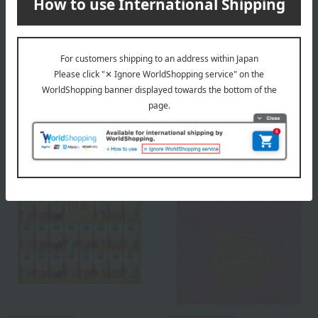
Toraya
JOUVENCELLE
羊羹・水羊羹詰合せ3号
Assorted semi-dried sweets
(8 pieces)
4,946
税込
円
2,214
税込
円