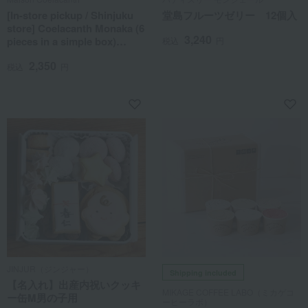
[In-store pickup / Shinjuku
堂島フルーツゼリー 12個入
store] Coelacanth Monaka (6
3,240
pieces in a simple box)
税込
円
[August 26th (Wed) and
2,350
August 28th (Fri), 12:00 PM -
税込
円
7:00 PM]
JINJUR（ジンジャー）
Shipping included
【名入れ】出産内祝いクッキ
MIKAGE COFFEE LABO（ミカゲコ
ー缶M男の子用
ーヒーラボ）