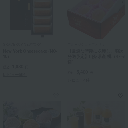
GRAMERCY NEWYORK
フルーツショップオザキ
New York Cheesecake (NC-
【最適な時期に収穫し、順次
10)
発送予定】山梨県産 桃（4～6
個）
1,080
税込
円
5,400
税込
円
レビュー59件
レビュー4件