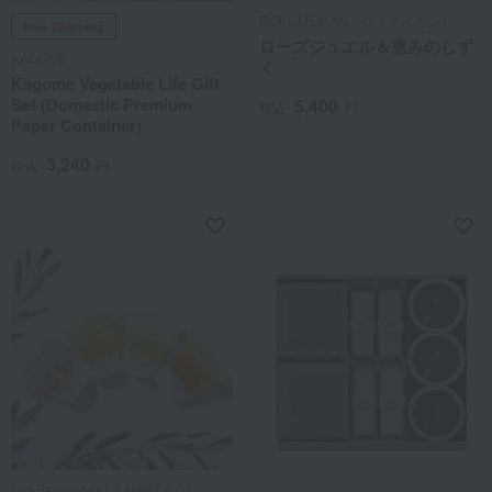
ROKUMEIKAN（ロクメイカン）
Free Shipping
ローズジュエル＆恵みのしず
KAGOME
く
Kagome Vegetable Life Gift
Set (Domestic Premium
5,400
税込
円
Paper Container)
3,240
税込
円
Les Patisseries LA MAREE DE