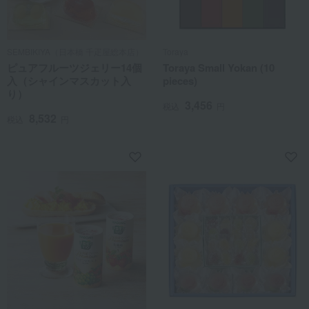
SEMBIKIYA（日本橋 千疋屋総本店）
Toraya
ピュアフルーツジェリー14個
Toraya Small Yokan (10
入（シャインマスカット入
pieces)
り）
3,456
税込
円
8,532
税込
円