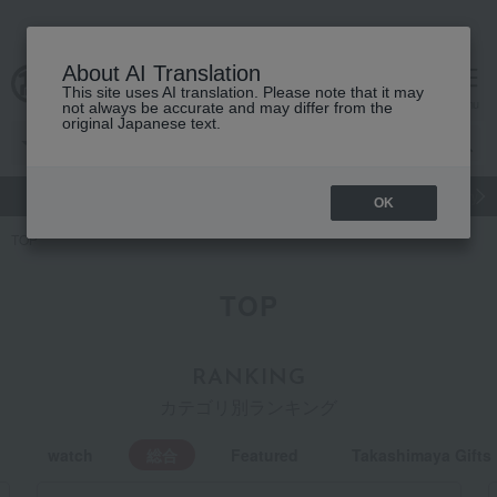
About AI Translation
This site uses AI translation. Please note that it may
cart
menu
not always be accurate and may differ from the
original Japanese text.
gift
Food
Japanese and Western liquor
Beauty
Luxury
OK
TOP
TOP
RANKING
カテゴリ別ランキング
watch
総合
Featured
Takashimaya Gifts