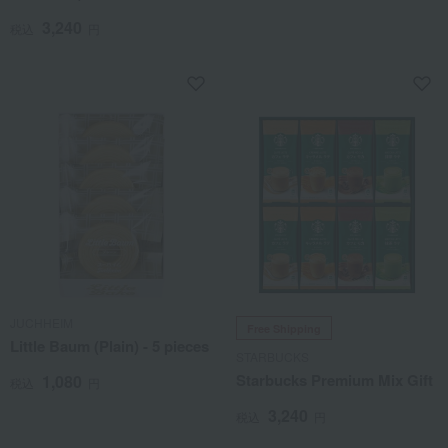
3,240
税込
円
JUCHHEIM
Free Shipping
Little Baum (Plain) - 5 pieces
STARBUCKS
Starbucks Premium Mix Gift
1,080
税込
円
3,240
税込
円