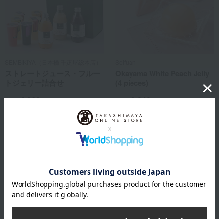
SEMBIKIYA（日本橋 千疋屋総本店）
Seifuan
ストレートジュース・フルー
Okayama White Peach Jelly
トジェリー詰合せ
(4 pieces)
4,968
3,240
税込
円
税込
円
レビュー2件