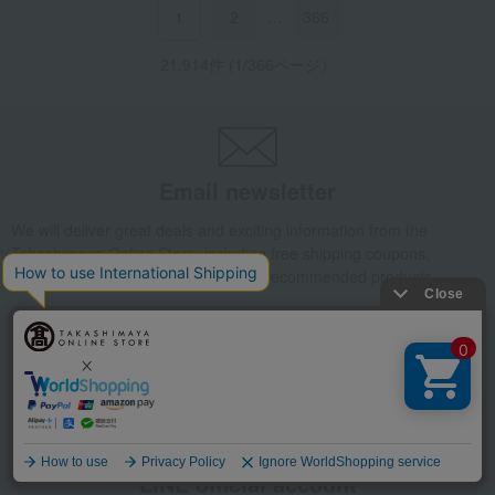
2
…
366
1
21,914件 (1/366ページ）
Email newsletter
We will deliver great deals and exciting information from the
Takashimaya Online Store, including free shipping coupons,
campaigns, new arrivals, sales, and recommended products.
Learn more about the email newsletter
Language
LINE official account