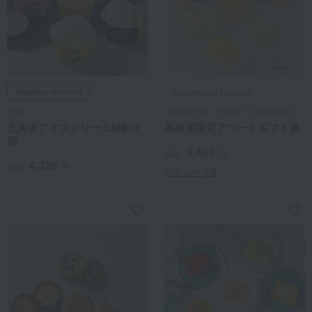
Shipping included
Takashimaya Exclusive
乳蔵
SEMBIKIYA（日本橋 千疋屋総本店）
北海道アイスクリーム6種10
高島屋限定アソートギフト夏
個
5,400
税込
円
4,320
税込
円
レビュー2件