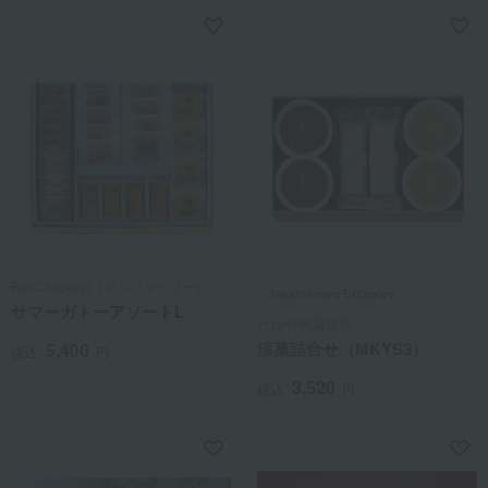
BonChaperai（ボンシャペリー）
Takashimaya Exclusive
サマーガトーアソートL
たねや/銘菓百選
涼菓詰合せ（MKYS3）
5,400
税込
円
3,520
税込
円