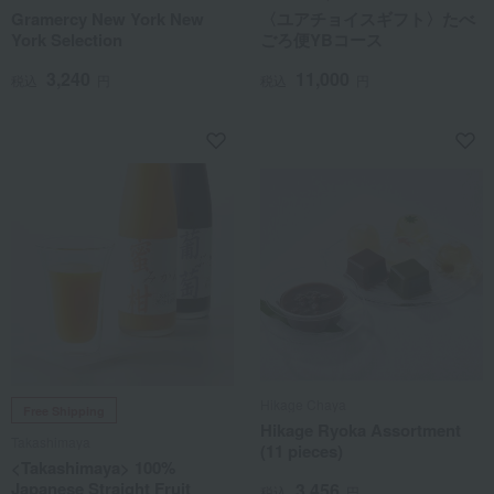
Gramercy New York New
〈ユアチョイスギフト〉たべ
York Selection
ごろ便YBコース
3,240
11,000
税込
円
税込
円
Hikage Chaya
Free Shipping
Hikage Ryoka Assortment
Takashimaya
(11 pieces)
<Takashimaya> 100%
Japanese Straight Fruit
3,456
税込
円