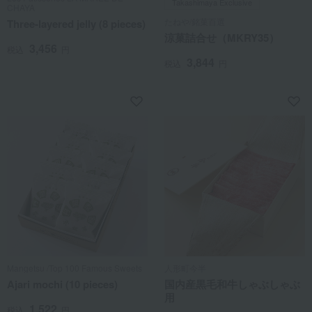
Takashimaya Exclusive
CHAYA
たねや/銘菓百選
Three-layered jelly (8 pieces)
涼菓詰合せ（MKRY35）
3,456
税込
円
3,844
税込
円
Mangetsu /Top 100 Famous Sweets
人形町今半
Ajari mochi (10 pieces)
国内産黒毛和牛しゃぶしゃぶ
用
1,522
税込
円