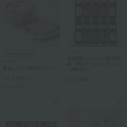
宮下酒造
Shipping included
全国酒類コンクール第1位受
551蓬莱
賞 独歩ビールセレクション
豚まんとエビ焼売のセット
（4種10本）
4,939
税込
円
4,730
税込
円
レビュー1件