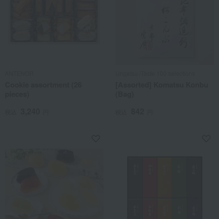
ANTENOR
Ungetsu /Taste 100 selections
Cookie assortment (26
[Assorted] Komatsu Konbu
pieces)
(Bag)
3,240
842
税込
円
税込
円