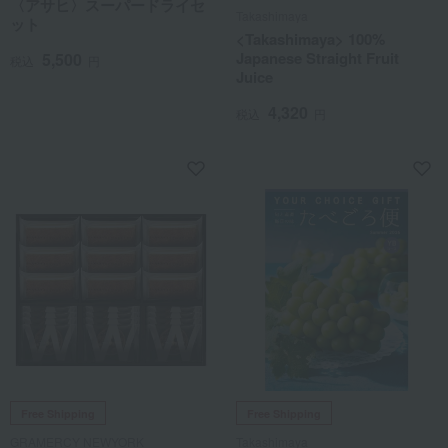
〈アサヒ〉スーパードライセ
Takashimaya
ット
<Takashimaya> 100%
Japanese Straight Fruit
5,500
税込
円
Juice
4,320
税込
円
Free Shipping
Free Shipping
GRAMERCY NEWYORK
Takashimaya