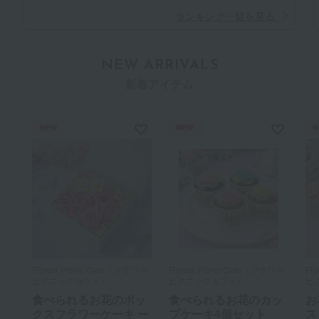
ランキング一覧を見る
NEW ARRIVALS
新着アイテム
NEW
NEW
N
Flower Picnic Cafe（フラワー
Flower Picnic Cafe（フラワー
Fl
ピクニックカフェ）
ピクニックカフェ）
ピ
食べられるお花のボッ
食べられるお花のカッ
お
クスフラワーケーキ ー
プケーキ4個セット
ス