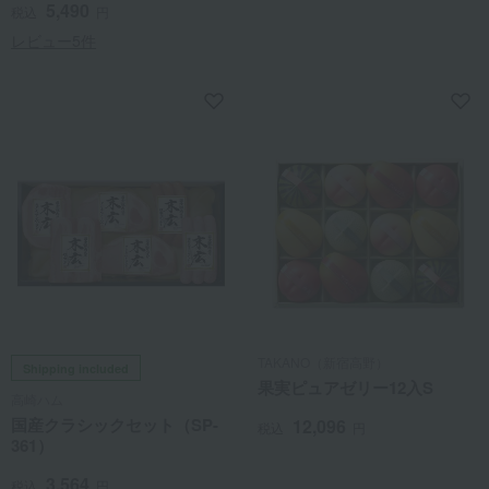
5,490
税込
円
レビュー5件
TAKANO（新宿高野）
Shipping included
果実ピュアゼリー12入S
高崎ハム
国産クラシックセット（SP-
12,096
税込
円
361）
3,564
税込
円