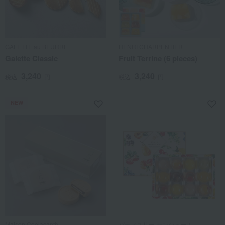
GALETTE au BEURRE
HENRI CHARPENTIER
Galette Classic
Fruit Terrine (6 pieces)
3,240
3,240
税込
円
税込
円
NEW
Maison Coelacanth
パティスリー モンシェール