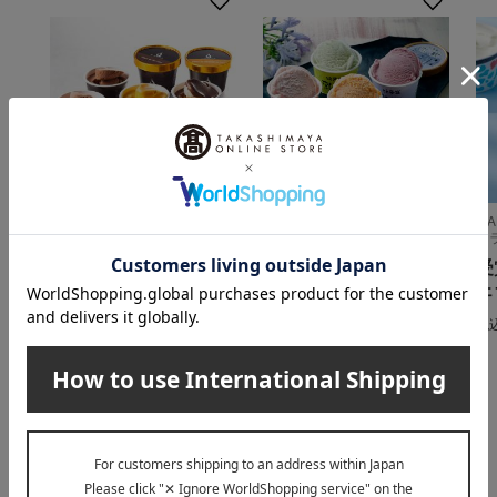
LE CHOCOLAT DE H （ル シ
乳蔵
MA
ョコラ ドゥ アッシュ）
ェ
北海道アイスクリーム
アイスクリーム＆シャ
受
6種10個
ーベット
ェ
4,320
税込
円
5,600
税込
円
税
INFORMATION
大切なお知らせ
2026年07月29日