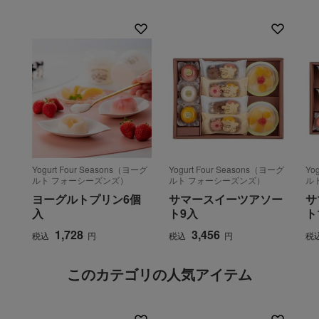
Yogurt Four Seasons（ヨーグ
Yogurt Four Seasons（ヨーグ
Yo
ルト フォーシーズンズ）
ルト フォーシーズンズ）
ル
ヨーグルトプリン6個
サマースイーツアソー
サ
入
ト9入
ト
1,728
3,456
税込
円
税込
円
税
このカテゴリの人気アイテム