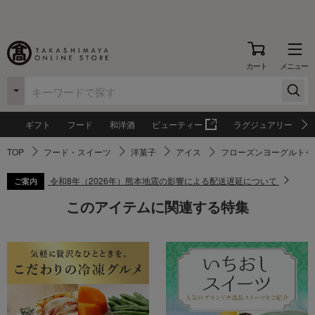
カート
メニュー
ギフト
フード
和洋酒
ビューティー
ラグジュアリー
TOP
フード・スイーツ
洋菓子
アイス
フローズンヨーグルトセ
令和8年（2026年）熊本地震の影響による配送遅延について
ご案内
このアイテムに関連する特集