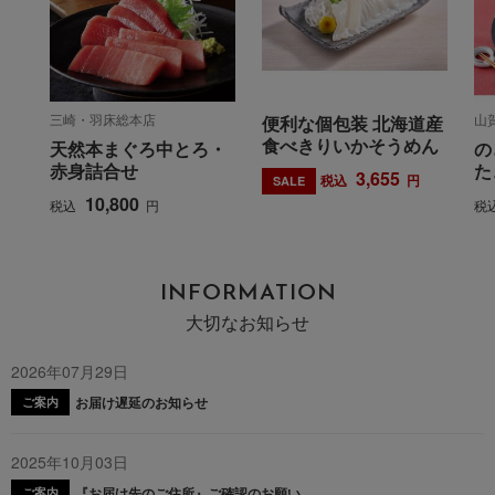
三崎・羽床総本店
山
便利な個包装 北海道産
食べきりいかそうめん
天然本まぐろ中とろ・
の
赤身詰合せ
た
3,655
税込
円
SALE
10,800
税込
円
税
INFORMATION
大切なお知らせ
2026年07月29日
お届け遅延のお知らせ
ご案内
2025年10月03日
『お届け先のご住所』ご確認のお願い
ご案内