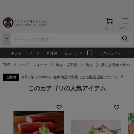
カート
メニュー
ギフト
フード
和洋酒
ビューティー
ラグジュアリー
TOP
フード・スイーツ
魚介・塩干物
魚介
蟹むき身食べ比べセ
令和8年（2026年）熊本地震の影響による配送遅延について
ご案内
このカテゴリの人気アイテム