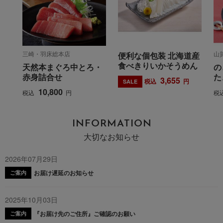
三崎・羽床総本店
山
便利な個包装 北海道産
食べきりいかそうめん
天然本まぐろ中とろ・
の
赤身詰合せ
た
3,655
税込
円
SALE
10,800
税込
円
税
INFORMATION
大切なお知らせ
2026年07月29日
お届け遅延のお知らせ
ご案内
2025年10月03日
『お届け先のご住所』ご確認のお願い
ご案内