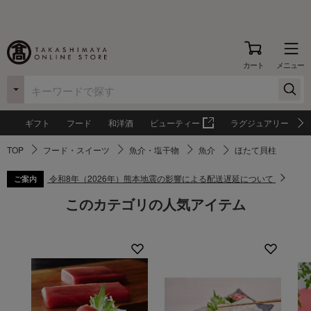
カート
メニュー
ギフト
フード
和洋酒
ビューティー
ラグジュアリー
TOP
フード・スイーツ
魚介・塩干物
魚介
ほたて貝柱
令和8年（2026年）熊本地震の影響による配送遅延について
ご案内
このカテゴリの人気アイテム