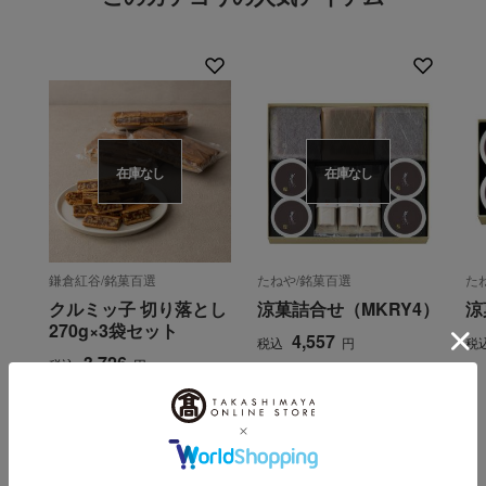
在庫なし
在庫なし
鎌倉紅谷/銘菓百選
たねや/銘菓百選
た
クルミッ子 切り落とし
涼菓詰合せ（MKRY4）
涼
270g×3袋セット
4,557
税込
円
税
3,726
税込
円
INFORMATION
大切なお知らせ