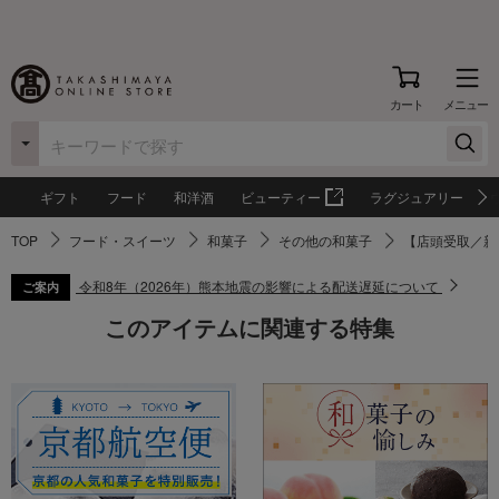
カート
メニュー
ギフト
フード
和洋酒
ビューティー
ラグジュアリー
TOP
フード・スイーツ
和菓子
その他の和菓子
【店頭受取／新
令和8年（2026年）熊本地震の影響による配送遅延について
ご案内
このアイテムに関連する特集