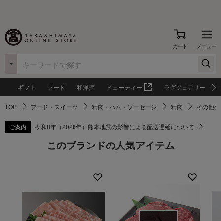
カート
メニュー
ギフト
フード
和洋酒
ビューティー
ラグジュアリー
TOP
フード・スイーツ
精肉・ハム・ソーセージ
精肉
その他の
令和8年（2026年）熊本地震の影響による配送遅延について
ご案内
このブランドの人気アイテム