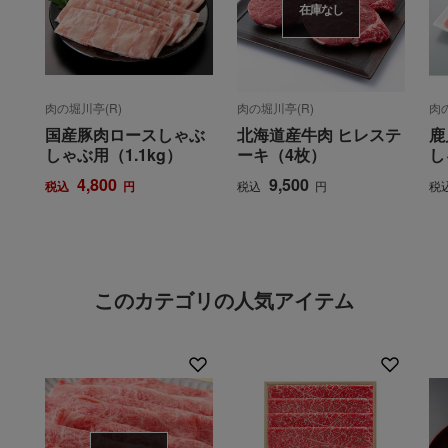
在庫なし
肉の堀川亭(R)
肉の堀川亭(R)
肉
国産豚肉ロースしゃぶ
北海道産牛肉 ヒレステ
鹿
しゃぶ用（1.1kg）
ーキ（4枚）
し
4,800
9,500
税込
円
税込
円
税
このカテゴリの人気アイテム