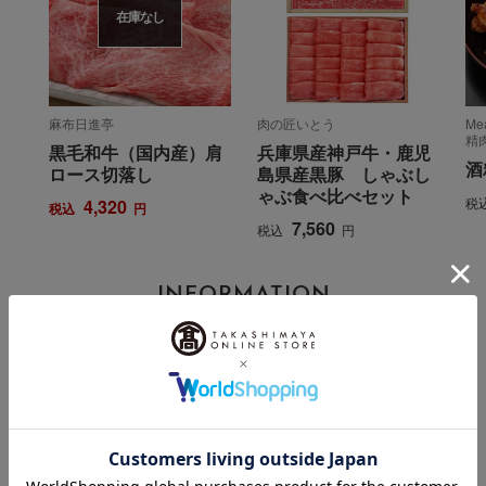
在庫なし
麻布日進亭
肉の匠いとう
Me
精
黒毛和牛（国内産）肩
兵庫県産神戸牛・鹿児
酒
ロース切落し
島県産黒豚 しゃぶし
ゃぶ食べ比べセット
税
4,320
税込
円
7,560
税込
円
INFORMATION
大切なお知らせ
2026年07月29日
お届け遅延のお知らせ
ご案内
2025年10月03日