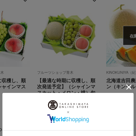
在
青木
フルーツショップ青木
KINOKUNIYA
に収穫し、順
【最適な時期に収穫し、順
北海道吉田農
シャインマス
次発送予定】（シャインマ
ン（キングル
スカット・メロン・桃）旬
5,533
税込
円
のフルーツギフト7C
9,936
税込
円
らせ