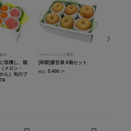
青木
フルーツショップ青木
フルーツショッ
に収穫し、順
[和梨]新甘泉 6個セット
＜ぶどう・
（メロン・
かん・和梨
5,400
税込
円
かん）旬のフ
ー（2段） 
7A
め合わせ
8,640
税込