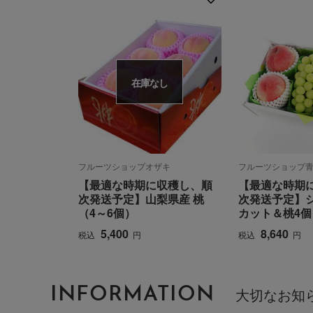
在庫なし
フルーツショップオザキ
フルーツショップ
【最適な時期に収穫し、順
【最適な時期
次発送予定】山梨県産 桃
次発送予定】
（4～6個）
カット＆桃4個
5,400
8,640
税込
円
税込
円
INFORMATION
大切なお知