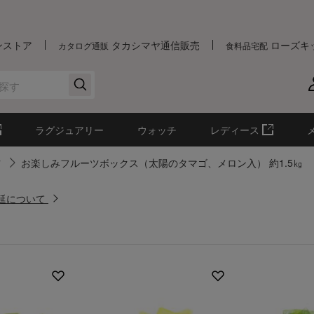
ンストア
タカシマヤ通信販売
ローズキ
カタログ通販
食料品宅配
ラグジュアリー
ウォッチ
レディース
ツ
お楽しみフルーツボックス（太陽のタマゴ、メロン入） 約1.5㎏
遅延について