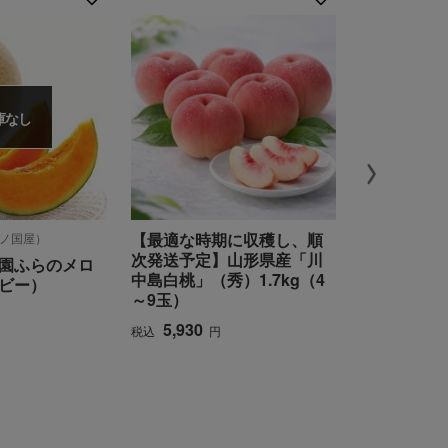
庫なし
【最適な時期に収穫し、順
【最適な時
（紀ノ国屋）
次発送予定】山形県産「川
次発送予定
園ふらのメロ
中島白桃」（秀）1.7kg（4
（特大玉）
ビー）
～9玉）
4,363
税込
5,930
税込
円