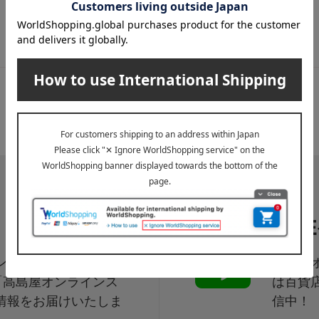
LI
ペーン、新着・SAL
高島屋オ
「高島屋オンラインス
は百貨
情報をお届けいたしま
信中！