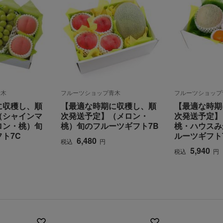
青木
フルーツショップ青木
フルーツショップ
に収穫し、順
【最適な時期に収穫し、順
【最適な時期
（シャインマ
次発送予定】（メロン・
次発送予定】
ロン・桃）旬
桃）旬のフルーツギフト7B
桃・ハウスみ
ト7C
ルーツギフト
6,480
税込
円
5,940
税込
円