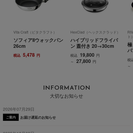
Vita Craft（ビタクラフト）
HexClad（ヘックスクラッド）
RI
ト
ソフィアIIウォックパン
ハイブリッドフライパ
極
26cm
ン 蓋付き 20→30cm
パ
5,478
19,800
税込
円
税込
円
税
27,800
～
円
～
INFORMATION
大切なお知らせ
2026年07月29日
お届け遅延のお知らせ
ご案内