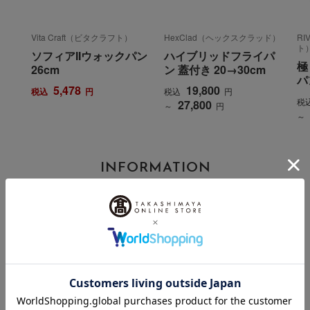
Vita Craft（ビタクラフト）
HexClad（ヘックスクラッド）
RI
ト
ソフィアIIウォックパン
ハイブリッドフライパ
極
26cm
ン 蓋付き 20→30cm
パ
5,478
19,800
税込
円
税込
円
税
27,800
～
円
～
INFORMATION
大切なお知らせ
2026年07月29日
お届け遅延のお知らせ
ご案内
2025年10月03日
『お届け先のご住所』ご確認のお願い
ご案内