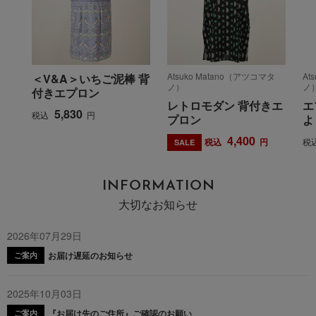
Atsuko Matano（アツコマタ
At
＜V&A＞いちご泥棒 背
ノ）
ノ
付きエプロン
レトロモダン 背付きエ
エ
5,830
税込
円
プロン
よ
4,400
税込
円
税
SALE
INFORMATION
大切なお知らせ
2026年07月29日
お届け遅延のお知らせ
ご案内
2025年10月03日
『お届け先のご住所』ご確認のお願い
ご案内