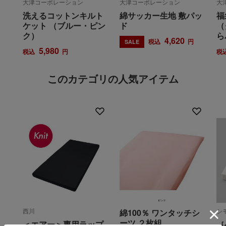
大津コーポレーション
大津コーポレーション
大
洗えるコットンキルト
綿サッカー生地 敷パッ
福
ケット （ブルー・ピン
ド
（
ク）
ら
4,620
税込
円
SALE
5,980
税込
円
税
このカテゴリの人気アイテム
西川
シ
綿100％ ワンタッチシ
ーツ ２枚組
＜エアー＞専用ラップ
［