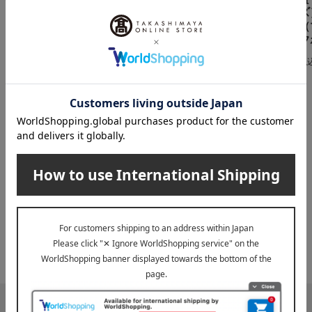
シーツ（ニットタイ
ズ
5,900
税込
円
プ）AI6613 SD
（
7,900
～
円
フ
12,100
税込
円
税
～
INFORMATION
大切なお知らせ
2026年07月29日
お届け遅延のお知らせ
ご案内
2025年10月03日
『お届け先のご住所』ご確認のお願い
ご案内