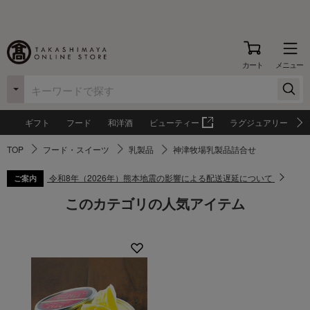
カート
メニュー
ギフト
フード
和洋酒
ビューティー
ラグジュアリー
TOP
フード・スイーツ
乳製品
神津牧場乳製品詰合せ
令和8年（2026年）熊本地震の影響による配送遅延について
ご案内
このカテゴリの人気アイテム