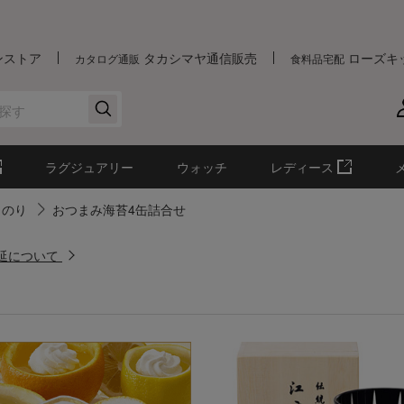
ンストア
タカシマヤ通信販売
ローズキ
カタログ通販
食料品宅配
ラグジュアリー
ウォッチ
レディース
のり
おつまみ海苔4缶詰合せ
遅延について