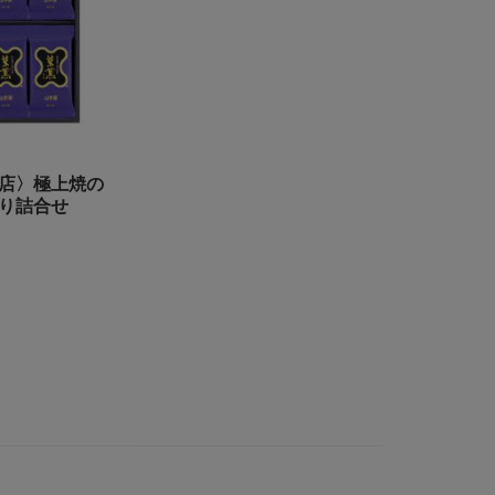
店〉極上焼の
り詰合せ