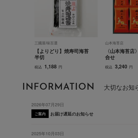
三國屋/味百選
山本海苔店
【よりどり】焼寿司海苔
〈山本海苔店
半切
合せ
1,188
3,240
税込
円
税込
円
INFORMATION
大切なお知
2026年07月29日
お届け遅延のお知らせ
ご案内
2025年10月03日