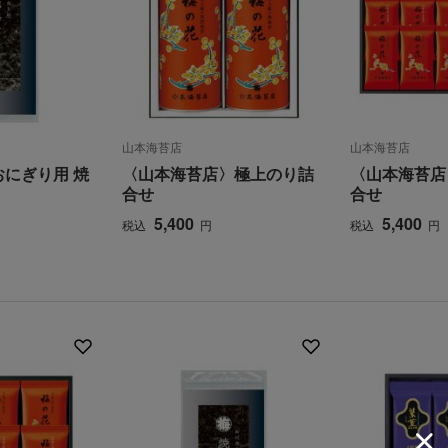
山本海苔店
山本海苔店
にぎり用 焼
〈山本海苔店〉極上のり詰
〈山本海苔店
合せ
合せ
5,400
5,400
税込
円
税込
円