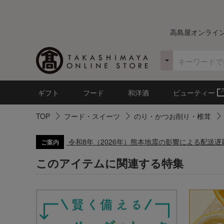
高島屋オンライ
ギフト
フード
和洋酒
ビューティー
TOP
フード・スイーツ
のり・かつお削り・椎茸
令和8年（2026年）熊本地震の影響による配送
ご案内
このアイテムに関連する特集