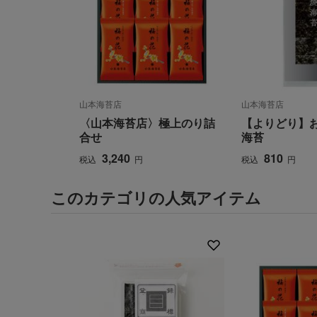
山本海苔店
山本海苔店
〈山本海苔店〉極上のり詰
【よりどり】お
合せ
海苔
3,240
810
税込
円
税込
円
このカテゴリの人気アイテム