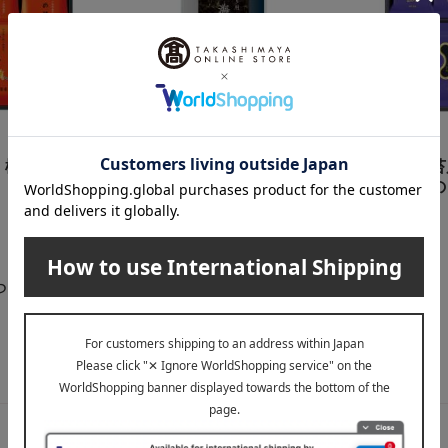
山本海苔店
山形屋海苔店
〉極上のり詰
【よりどり】おにぎり用 焼
〈山形屋海苔
海苔
り・極上味の
810
3,240
税込
円
税込
円
らせ