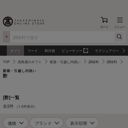
カート
メニュー
ギフト
フード
和洋酒
ビューティー
ラグジュアリー
TOP
高島屋のギフト
新築・引越し内祝い
調味料
調味料
新築・引越し内祝い
酢
[酢]一覧
全2件
（1-2件表示）
価格
ブランド
表示切替