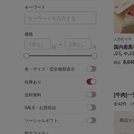
キーワード
価格
人形町今半
～
国内産黒
ぶしゃぶ
ア
8,64
税込
色・サイズ・型全種類表示
在庫あり
[牛肉]一
送料無料
全42件
（
SALE・お買得品
商品カ
ソーシャルギフト
限定アイテム