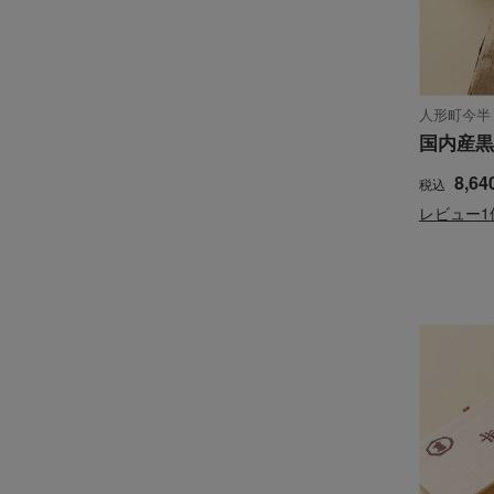
人形町今半
国内産黒
8,64
税込
レビュー1