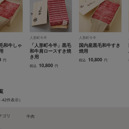
人形町今半
人形町今半
毛和牛しゃ
「人形町今半」黒毛
国内産黒毛和牛すき
用
和牛肩ロースすき焼
焼用
き用
カ
サ
タ
ナ
ハ
マ
ヤ
ラ
0
10,800
円
税込
円
10,800
税込
円
覧
1-42件表示）
テゴリ
牛肉