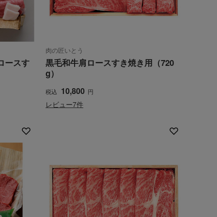
肉の匠いとう
ロースす
黒毛和牛肩ロースすき焼き用（720
g）
10,800
税込
円
レビュー7件