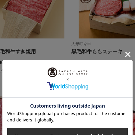
人形町今半
毛和牛すき焼用
黒毛和牛ももステーキ
00
10,800
円
税込
円
1件