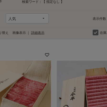
件
検索ワード：【 指定なし 】
表示件数
り替え
画像表示
｜
詳細表示
在庫