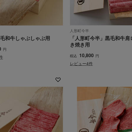
人形町今半
毛和牛しゃぶしゃぶ用
「人形町今半」黒毛和牛肩
き焼き用
0
円
10,800
税込
円
件
レビュー4件