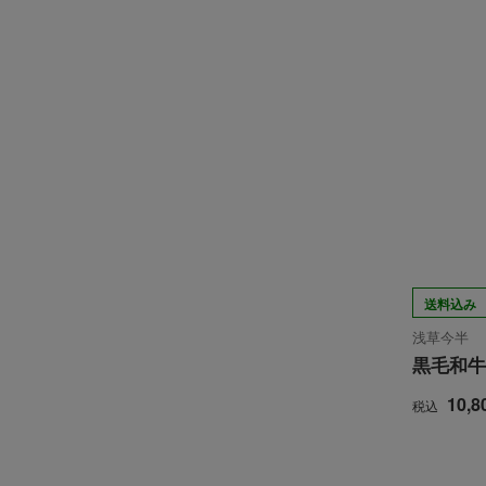
送料込み
浅草今半
黒毛和牛
10,8
税込