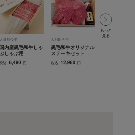
もっと
見る
人形町今半
人形町今半
国内産黒毛和牛しゃ
黒毛和牛オリジナル
ぶしゃぶ用
ステーキセット
ワ
ALL
6,480
12,960
税込
円
税込
円