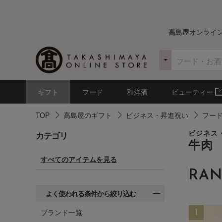
高島屋オンライ
ギフト
フード
和洋酒
ビューティー
TOP
高島屋のギフト
ビジネス・昇進祝い
フー
カテゴリ
ビジネス
牛肉
すべてのアイテムを見る
RAN
よく使われる条件から絞り込む
ブランド一覧