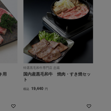
特選黒毛和牛専門店 忠蔵
キ用
国内産黒毛和牛 焼肉・すき焼セッ
ト
19,440
税込
円