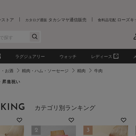
ンストア
タカシマヤ通信販売
ローズキ
カタログ通販
食料品宅配
ラグジュアリー
ウォッチ
レディース
ド・お酒
精肉・ハム・ソーセージ
精肉
牛肉
・昇進祝い
KING
カテゴリ別ランキング