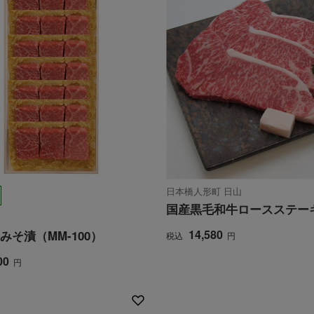
日本橋人形町 日山
国産黒毛和牛ロースステー
14,580
みそ漬（MM-100）
税込
円
00
円