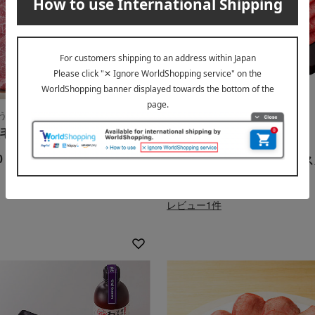
う
高島屋限定
毛和牛モモステーキセット
特選黒毛和牛専門店 忠蔵
0
国内産黒毛和牛 特選ロー
円
32,400
税込
円
レビュー1件