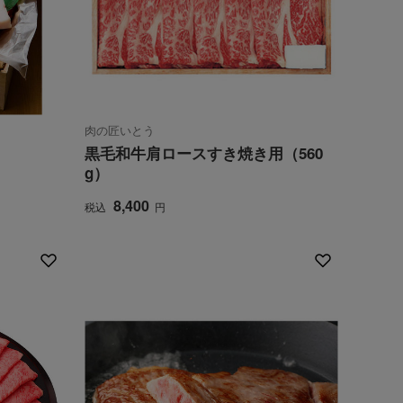
肉の匠いとう
黒毛和牛肩ロースすき焼き用（560
g）
8,400
税込
円