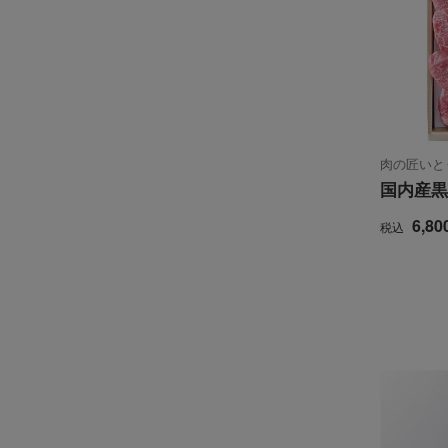
肉の匠いと
国内産黒
6,80
税込