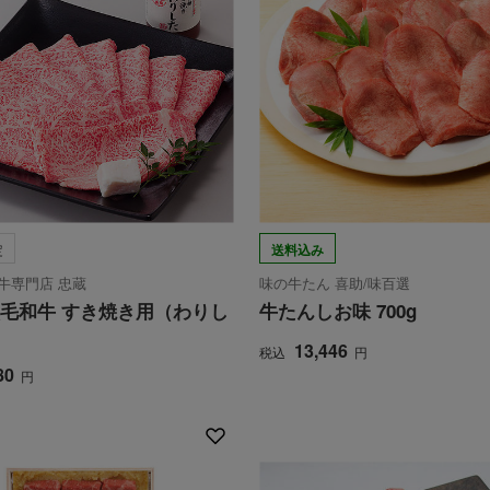
定
送料込み
牛専門店 忠蔵
味の牛たん 喜助/味百選
毛和牛 すき焼き用（わりし
牛たんしお味 700g
13,446
税込
円
80
円