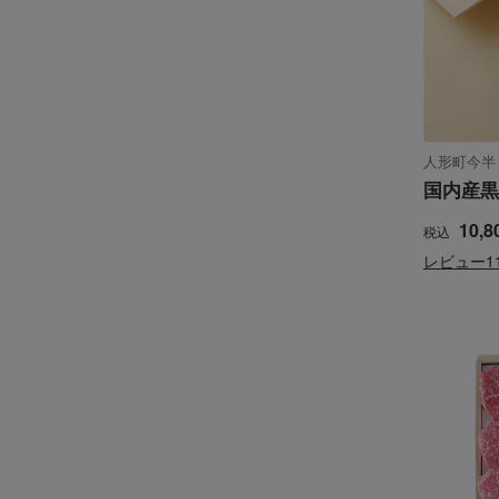
人形町今半
国内産黒
10,8
税込
レビュー1