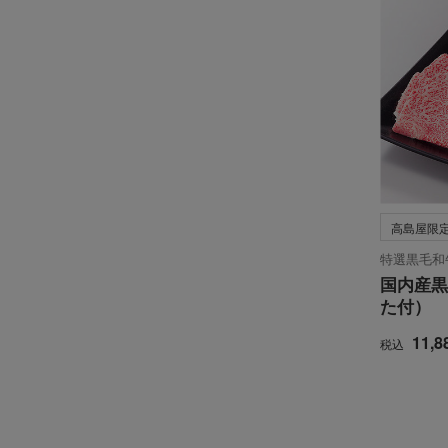
高島屋限
特選黒毛和
国内産黒
た付）
11,8
税込