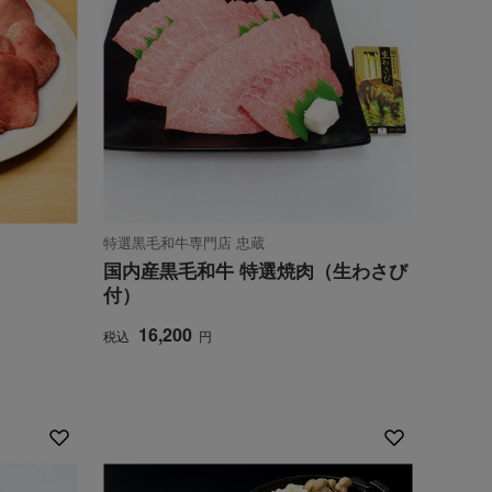
特選黒毛和牛専門店 忠蔵
国内産黒毛和牛 特選焼肉（生わさび
付）
16,200
税込
円