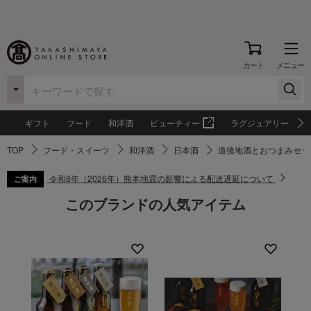
カート
メニュー
ギフト
フード
和洋酒
ビューティー
ラグジュアリー
TOP
フード・スイーツ
和洋酒
日本酒
道後地酒とおつまみセッ
令和8年（2026年）熊本地震の影響による配送遅延について
ご案内
このブランドの人気アイテム