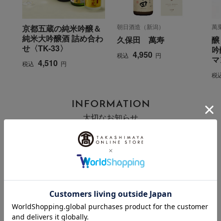
朝日酒造（新潟）
萬
京都五蔵の純米吟醸＆
純米大吟醸酒 詰め合わ
久保田 萬寿
醸
せ〈TK-33〉
吟
4,950
税込
円
マ
4,510
税込
円
税
INFORMATION
大切なお知らせ
2026年07月29日
お届け遅延のお知らせ
ご案内
2025年10月03日
『お届け先のご住所』ご確認のお願い
ご案内