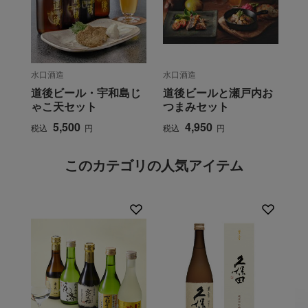
水口酒造
水口酒造
道後ビール・宇和島じ
道後ビールと瀬戸内お
ゃこ天セット
つまみセット
5,500
4,950
税込
円
税込
円
このカテゴリの人気アイテム