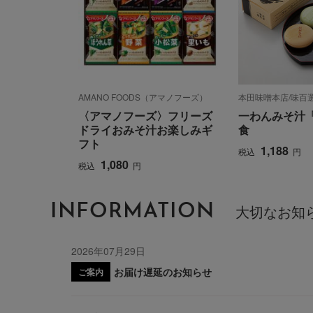
AMANO FOODS（アマノフーズ）
本田味噌本店/味百
〈アマノフーズ〉フリーズ
一わんみそ汁
ドライおみそ汁お楽しみギ
食
フト
1,188
税込
円
1,080
税込
円
INFORMATION
大切なお知
2026年07月29日
お届け遅延のお知らせ
ご案内