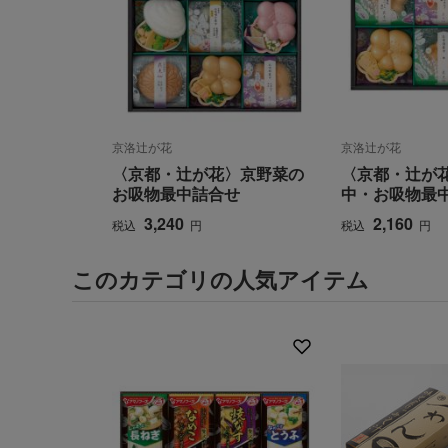
京洛辻が花
京洛辻が花
〈京都・辻が花〉京野菜の
〈京都・辻が
お吸物最中詰合せ
中・お吸物最
3,240
2,160
税込
円
税込
円
このカテゴリの人気アイテム