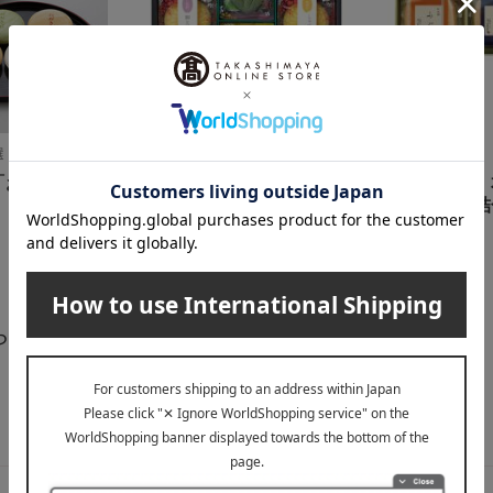
選
麻布十番・花一会
久右衛門
「おおきに」5
〈麻布十番・花一会〉花椀
〈久右衛門〉
もなか・花一りん最中詰合
し お吸物詰
せ
1,080
税込
円
3,240
税込
円
らせ