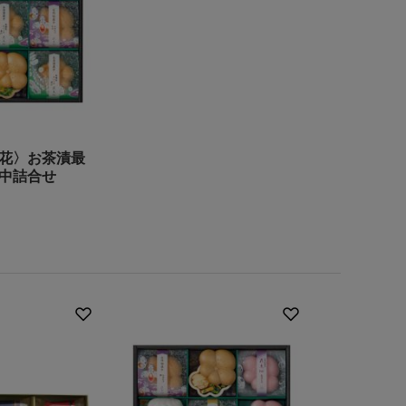
花〉お茶漬最
中詰合せ