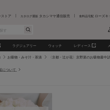
ンストア
タカシマヤ通信販売
ローズキ
カタログ通販
食料品宅配
ラグジュアリー
ウォッチ
レディース
物
お吸物・みそ汁・茶漬
〈京都・辻が花〉京野菜のお吸物最中
遅延について