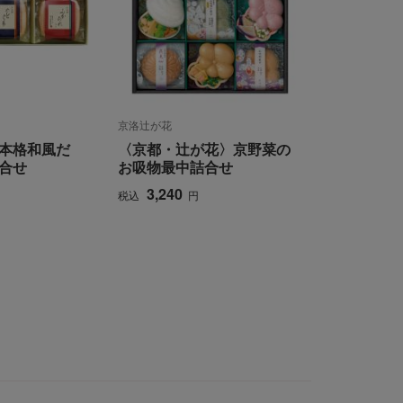
京洛辻が花
本格和風だ
〈京都・辻が花〉京野菜の
合せ
お吸物最中詰合せ
3,240
税込
円