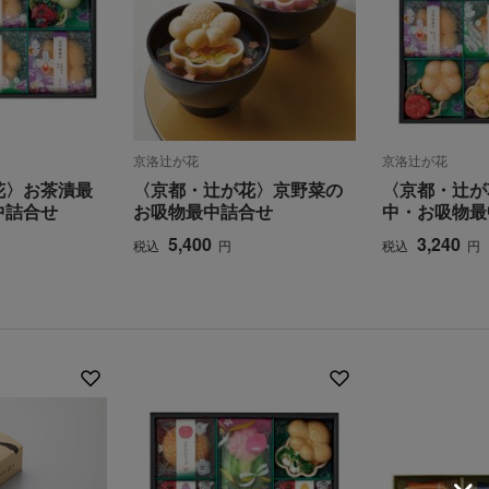
京洛辻が花
京洛辻が花
花〉お茶漬最
〈京都・辻が花〉京野菜の
〈京都・辻が
中詰合せ
お吸物最中詰合せ
中・お吸物最
5,400
3,240
税込
円
税込
円