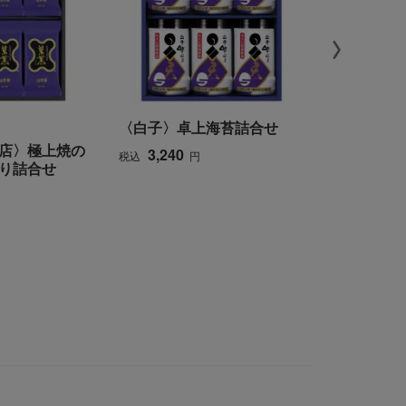
〈白子〉卓上海苔詰合せ
邦美丸
店〉極上焼の
【よりどり
3,240
税込
円
り詰合せ
799
税込
円