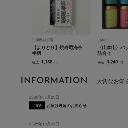
三國屋/味百選
山本山
【よりどり】焼寿司海苔
〈山本山〉バ
半切
詰合せ
1,188
3,240
税込
円
税込
円
INFORMATION
大切なお知
2026年07月29日
お届け遅延のお知らせ
ご案内
2025年10月03日