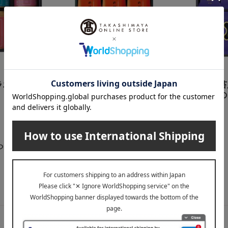
山本海苔店
山形屋海苔店
ラエティ海苔
〈山本海苔店〉極上のり詰
〈山形屋海苔
合せ
り・極上味の
3,240
3,240
税込
円
税込
円
らせ