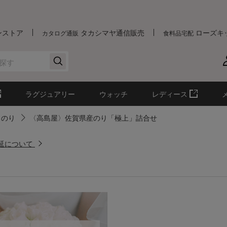
ンストア
タカシマヤ通信販売
ローズキ
カタログ通販
食料品宅配
ラグジュアリー
ウォッチ
レディース
のり
〈高島屋〉佐賀県産のり「極上」詰合せ
遅延について