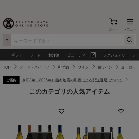
カート
メニュー
ギフト
フード
和洋酒
ビューティー
ラグジュアリー
TOP
フード・スイーツ
和洋酒
ワイン
白ワイン
ヨーロッ
令和8年（2026年）熊本地震の影響による配送遅延について
ご案内
このカテゴリの人気アイテム