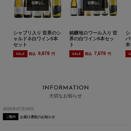
在庫なし
在庫なし
シャブリ入り 世界のシ
銘醸地ロワール入り 世
シ
ャルドネ白ワイン5本
界の白ワイン6本セッ
パ
セット
ト
本
9,878
7,678
税込
円
税込
円
SALE
SALE
S
INFORMATION
大切なお知らせ
2026年07月29日
お届け遅延のお知らせ
ご案内