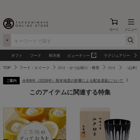
カート
メニュー
ギフト
フード
和洋酒
ビューティー
ラグジュアリー
TOP
フード・スイーツ
のり・かつお削り・椎茸
のり
〈山本海
令和8年（2026年）熊本地震の影響による配送遅延について
ご案内
このアイテムに関連する特集