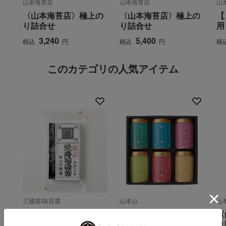
山本海苔店
山本海苔店
山
〈山本海苔店〉極上の
〈山本海苔店〉極上の
【
り詰合せ
り詰合せ
用
3,240
5,400
税込
円
税込
円
税
このカテゴリの人気アイテム
三國屋/味百選
山本山
山
【よりどり】焼寿司海
〈山本山〉バラエティ
〈
苔 半切
海苔詰合せ
り