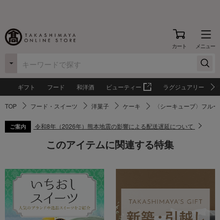
カート
メニュー
ギフト
フード
和洋酒
ビューティー
ラグジュアリー
TOP
フード・スイーツ
洋菓子
ケーキ
〈シーキューブ〉フルー
令和8年（2026年）熊本地震の影響による配送遅延について
ご案内
このアイテムに関連する特集