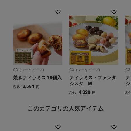
C3（シーキューブ）
C3（シーキューブ）
C
焼きティラミス 18個入
ティラミス・ファンタ
テ
ジスタ M
ジ
3,564
税込
円
4,320
税込
円
税
このカテゴリの人気アイテム