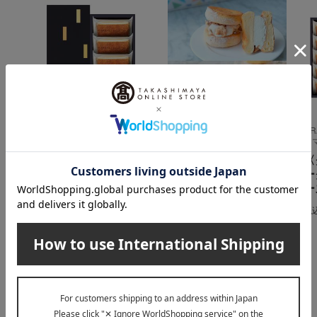
GRAMERCY NEWYORK（グ
LionCAFE（ライオンカフェ）
GR
ラマシーニューヨーク）
ラ
ふわふわパンケーキサ
ニューヨークチーズケ
〈
ンド定番10個入りbox
ーキ（NC-10）
ー
4,280
税込
円
ー
1,080
税込
円
税
INFORMATION
大切なお知らせ
2026年07月29日