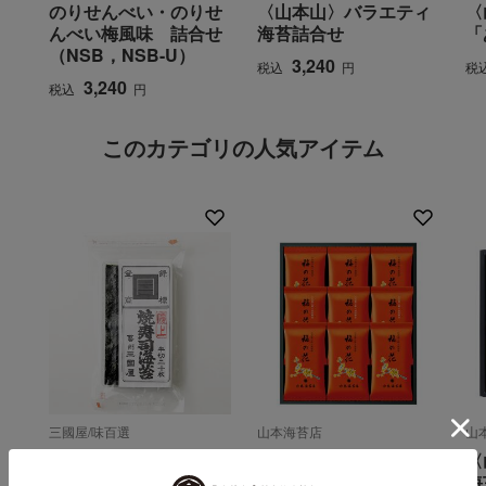
のりせんべい・のりせ
〈山本山〉バラエティ
〈
んべい梅風味 詰合せ
海苔詰合せ
「
（NSB，NSB-U）
3,240
税込
円
税
3,240
税込
円
このカテゴリの人気アイテム
三國屋/味百選
山本海苔店
山
【よりどり】焼寿司海
〈山本海苔店〉極上の
〈
苔 半切
り詰合せ
海