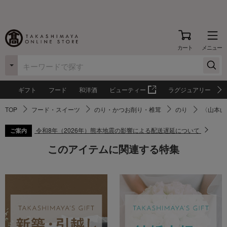
カート
メニュー
ギフト
フード
和洋酒
ビューティー
ラグジュアリー
TOP
フード・スイーツ
のり・かつお削り・椎茸
のり
〈山本山
令和8年（2026年）熊本地震の影響による配送遅延について
ご案内
このアイテムに関連する特集