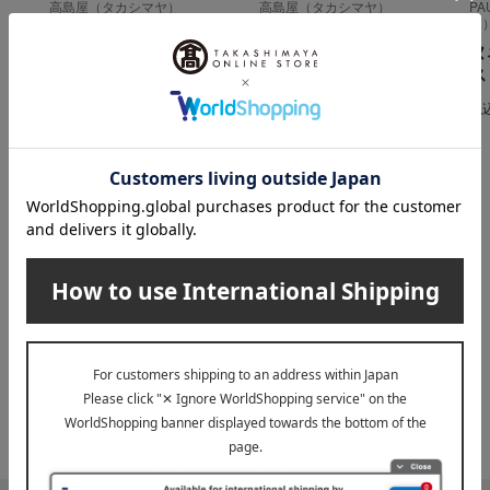
高島屋（タカシマヤ）
高島屋（タカシマヤ）
PA
ー
U首スリーブレス S→L
半袖U首シャツ S→L
ヌ
L
L
ス
1,870
2,310
税込
円
税込
円
税
2,200
2,530
～
円
～
円
INFORMATION
大切なお知らせ
2026年07月29日
お届け遅延のお知らせ
ご案内
2025年10月03日
『お届け先のご住所』ご確認のお願い
ご案内