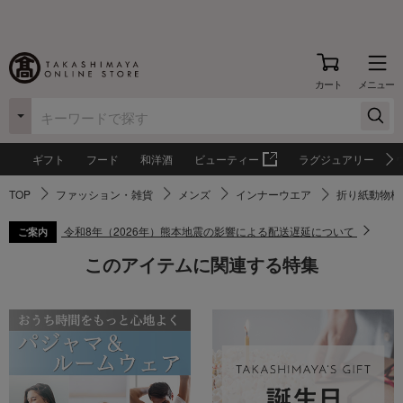
カート
メニュー
ギフト
フード
和洋酒
ビューティー
ラグジュアリー
TOP
ファッション・雑貨
メンズ
インナーウエア
折り紙動物柄 
令和8年（2026年）熊本地震の影響による配送遅延について
ご案内
このアイテムに関連する特集