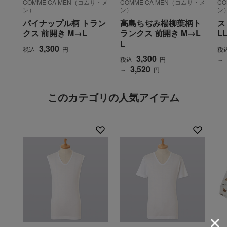
COMME CA MEN（コムサ・メ
COMME CA MEN（コムサ・メ
CO
ン）
ン）
ン
パイナップル柄 トラン
高島ちぢみ楊柳葉柄ト
ス
クス 前開き M→L
ランクス 前開き M→L
L
L
3,300
税込
円
税
3,300
税込
円
～
3,520
～
円
このカテゴリの人気アイテム