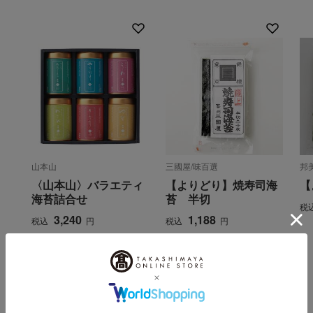
山本山
三國屋/味百選
邦
〈山本山〉バラエティ
【よりどり】焼寿司海
【
海苔詰合せ
苔 半切
税
3,240
1,188
税込
円
税込
円
INFORMATION
大切なお知らせ