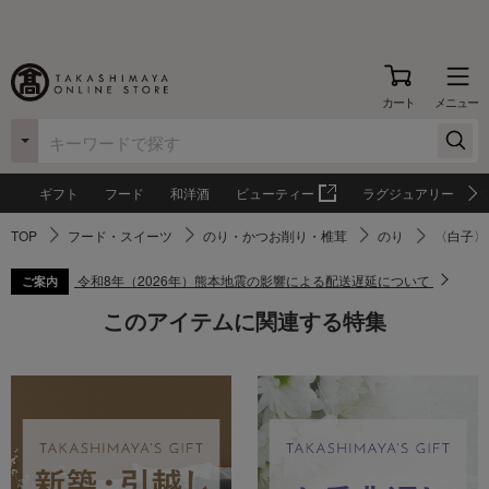
カート
メニュー
ギフト
フード
和洋酒
ビューティー
ラグジュアリー
TOP
フード・スイーツ
のり・かつお削り・椎茸
のり
〈白子〉
令和8年（2026年）熊本地震の影響による配送遅延について
ご案内
このアイテムに関連する特集