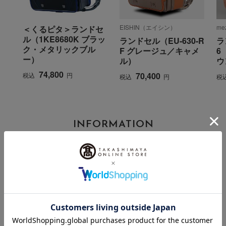
EISHIN（エイシン）
me
＜くるピタ＞ランドセ
ル（1KE8680K ブラッ
ランドセル（EU-630-R
ラ
ク・メタリックブル
F グレージュ／キャメ
6
ー）
ル）
ウ
74,800
70,400
税込
円
税込
円
税
INFORMATION
大切なお知らせ
2026年07月29日
お届け遅延のお知らせ
ご案内
2025年10月03日
『お届け先のご住所』ご確認のお願い
ご案内