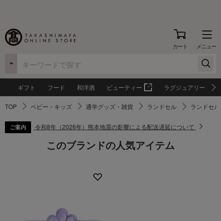
カート
メニュー
ギフト
フード
和洋酒
ビューティー
ラグジュアリー
TOP
ベビー・キッズ
通学グッズ・雑貨
ランドセル
ランドセル（
令和8年（2026年）熊本地震の影響による配送遅延について
ご案内
このブランドの人気アイテム