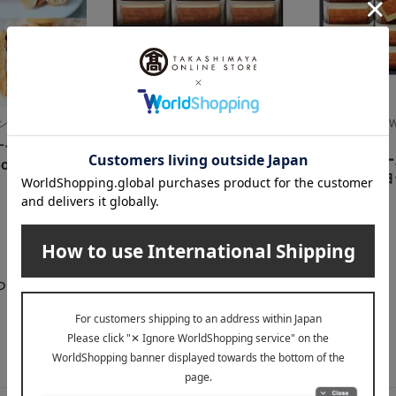
オンカフェ）
GRAMERCY NEWYORK（グラマシ
GRAMERCY N
ーニューヨーク）
ーニューヨーク）
ケーキサンド
〈グラマシーニューヨー
〈グラマシー
ox
ク〉ニューヨークセレクシ
ク〉ニューヨ
ョン
ーキ
3,240
3,240
税込
円
税込
円
らせ