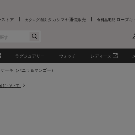
ンストア
タカシマヤ通信販売
ローズキ
カタログ通販
食料品宅配
ラグジュアリー
ウォッチ
レディース
スケーキ（バニラ＆マンゴー）
遅延について