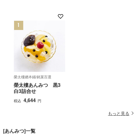
榮太樓總本鋪/銘菓百選
榮太樓あんみつ 黒3
白3詰合せ
4,644
税込
円
もっと見る
[あんみつ]一覧