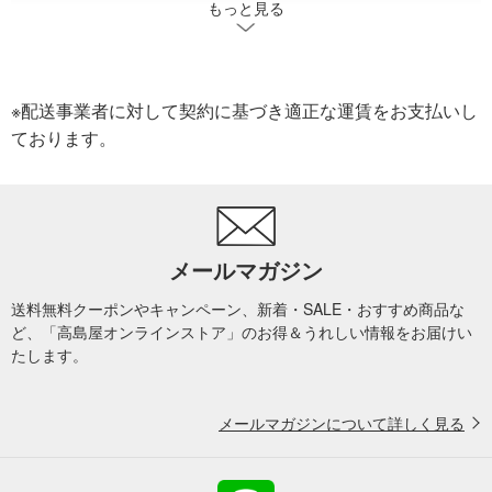
もっと見る
バームクーヘン
かりんとう
パイ・サブレ・ミルフィーユ
飴
マカロン
カステラ
ゼリー・ムース・プリン
羊羹
※配送事業者に対して契約に基づき適正な運賃をお支払いし
ております。
饅頭
アイス
キャラメル
甘納豆
チョコレート
その他の洋菓子
その他の和菓子
ラスク
和スイーツ
メールマガジン
送料無料クーポンやキャンペーン、新着・SALE・おすすめ商品な
ど、「高島屋オンラインストア」のお得＆うれしい情報をお届けい
たします。
メールマガジンについて詳しく見る