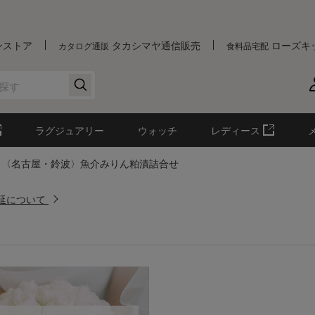
ンストア
タカシマヤ通信販売
ローズキ
カタログ通販
食料品宅配
ラグジュアリー
ウォッチ
レディース
〈名古屋・鈴波〉魚介みりん粕漬詰合せ
遅延について