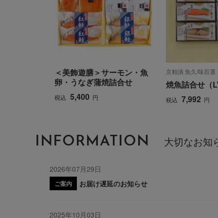
＜美飾遊膳＞サーモン・魚
京粕漬 魚久/味百選
卵・うなぎ蒲焼詰合せ
焼魚詰合せ（LY
5,400
税込
円
7,992
税込
円
INFORMATION
大切なお知
2026年07月29日
お届け遅延のお知らせ
ご案内
2025年10月03日