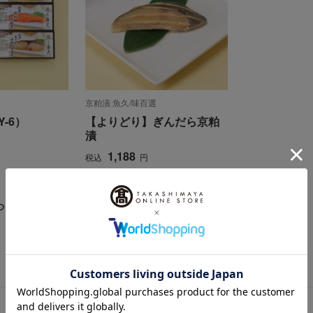
京粕漬 魚久/味百選
-6）
【よりどり】ぎんだら京粕
漬
1,188
税込
円
らせ