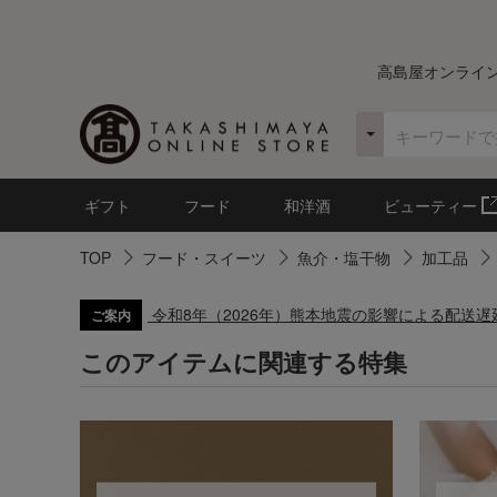
高島屋オンライ
ギフト
フード
和洋酒
ビューティー
TOP
フード・スイーツ
魚介・塩干物
加工品
令和8年（2026年）熊本地震の影響による配送
ご案内
このアイテムに関連する特集