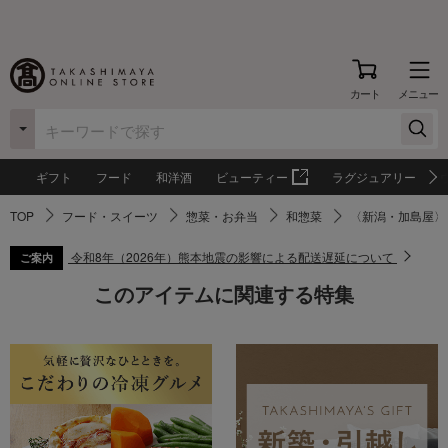
カート
メニュー
ギフト
フード
和洋酒
ビューティー
ラグジュアリー
TOP
フード・スイーツ
惣菜・お弁当
和惣菜
〈新潟・加島屋〉
令和8年（2026年）熊本地震の影響による配送遅延について
ご案内
このアイテムに関連する特集