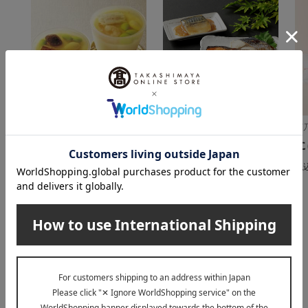
京料理 美濃吉
魚道楽 富惣
菊
冷やし茶碗蒸し詰合せ
レンジで簡単！焼魚・
に
煮魚料理詰合せ
3,672
税込
円
税
4,860
税込
円
INFORMATION
大切なお知らせ
2026年07月29日
お届け遅延のお知らせ
ご案内