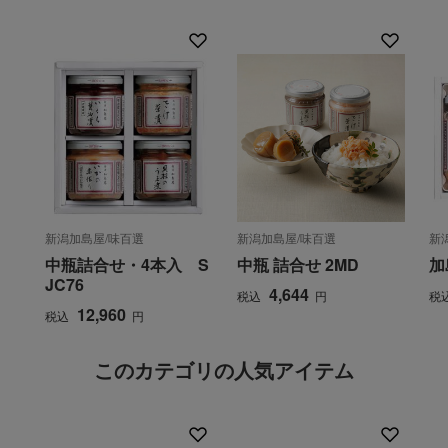
新潟加島屋/味百選
新潟加島屋/味百選
新
中瓶詰合せ・4本入 S
中瓶 詰合せ 2MD
加
JC76
4,644
税込
円
税
12,960
税込
円
このカテゴリの人気アイテム