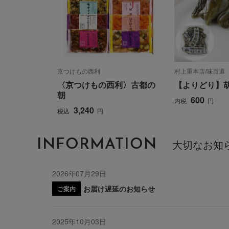
京つけもの西利
村上重本店/味百選
〈京つけもの西利〉古都の
【よりどり】
朝
600
内税
円
3,240
税込
円
INFORMATION
大切なお知
2026年07月29日
お届け遅延のお知らせ
ご案内
2025年10月03日