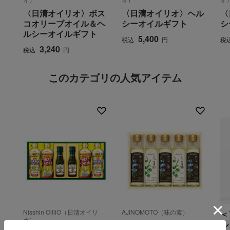
〈日清オイリオ〉ボス
〈日清オイリオ〉ヘル
〈
コオリーブオイル＆ヘ
シーオイルギフト
シ
ルシーオイルギフト
5,400
税込
円
税
3,240
税込
円
このカテゴリの人気アイテム
Nisshin OilliO（日清オイリ
AJINOMOTO（味の素）
＜
オ）
ル
〈味の素〉えごま油＆