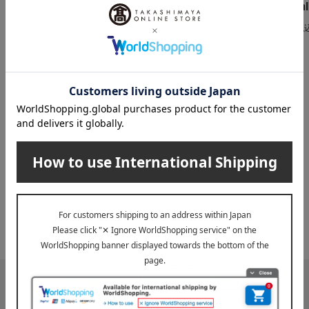
〈日清オイリオ〉ボス
m
アマニ油ギフト
コオリーブオイル＆ヘ
5,400
税
税込
円
ルシーオイルギフト
3,240
税込
円
INFORMATION
大切なお知らせ
2026年07月29日
お届け遅延のお知らせ
ご案内
2025年10月03日
『お届け先のご住所』ご確認のお願い
ご案内