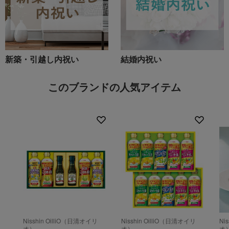
新築・引越し内祝い
結婚内祝い
このブランドの人気アイテム
Nisshin OilliO（日清オイリ
Nisshin OilliO（日清オイリ
Ni
オ）
オ）
オ