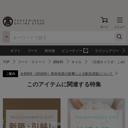
カート
メニュー
ギフト
フード
和洋酒
ビューティー
ラグジュアリー
TOP
フード・スイーツ
調味料
オイル
〈日清オイリオ〉こめ油
令和8年（2026年）熊本地震の影響による配送遅延について
ご案内
このアイテムに関連する特集