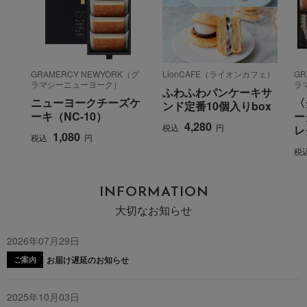
GRAMERCY NEWYORK（グ
LionCAFE（ライオンカフェ）
GR
ラマシーニューヨーク）
ラ
ふわふわパンケーキサ
ニューヨークチーズケ
〈
ンド定番10個入りbox
ーキ（NC-10）
ー
4,280
税込
円
レ
1,080
税込
円
税
INFORMATION
大切なお知らせ
2026年07月29日
お届け遅延のお知らせ
ご案内
2025年10月03日