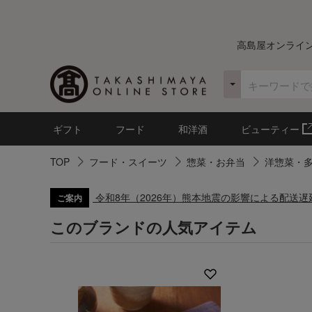
高島屋オンライ
ギフト
フード
和洋酒
ビューティー
TOP
フード・スイーツ
惣菜・お弁当
洋惣菜・
令和8年（2026年）熊本地震の影響による配送
ご案内
このブランドの人気アイテム