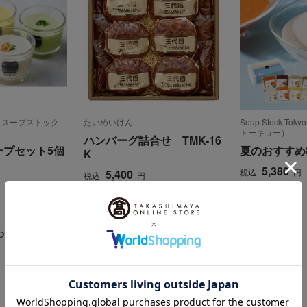
kyo（スープストック
たいめいけん
Soup Stock T
トーキョー）
ハンバーグ詰合せ TMK-16
ープセット5個
夏のおすすめ
K
5,380
税込
円
5,400
税込
円
らせ