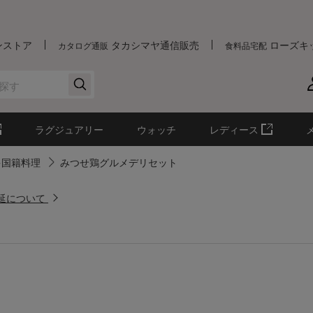
ンストア
タカシマヤ通信販売
ローズキ
カタログ通販
食料品宅配
ラグジュアリー
ウォッチ
レディース
多国籍料理
みつせ鶏グルメデリセット
遅延について