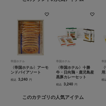
帝国ホテル
帝国ホテル
帝
〈帝国ホテル〉アーモ
〈帝国ホテル〉十勝
〈
ンドパイアソート
牛・日向鶏・鹿児島産
用
黒豚カレーセット
3,240
税込
円
税
3,240
税込
円
このカテゴリの人気アイテム