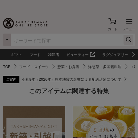
カート
メニュー
ギフト
フード
和洋酒
ビューティー
ラグジュアリー
TOP
フード・スイーツ
惣菜・お弁当
洋惣菜・多国籍料理
〈帝
令和8年（2026年）熊本地震の影響による配送遅延について
ご案内
このアイテムに関連する特集