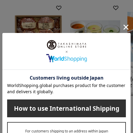
たいめいけん
Soup Stock Tokyo（スープス
So
トックトーキョー）
ト
ハンバーグ詰合せ TM
夏の冷たいスープセッ
夏
K-16K
ト5個
セ
5,400
税込
円
4,550
税込
円
税
INFORMATION
大切なお知らせ