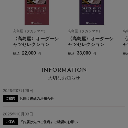
高島屋（タカシマヤ）
高島屋（タカシマヤ）
高
〈高島屋〉オーダーシ
〈高島屋〉オーダーシ
〈
ャツセレクション
ャツセレクション
ャ
22,000
33,000
税込
円
税込
円
税
INFORMATION
大切なお知らせ
2026年07月29日
お届け遅延のお知らせ
ご案内
2025年10月03日
『お届け先のご住所』ご確認のお願い
ご案内