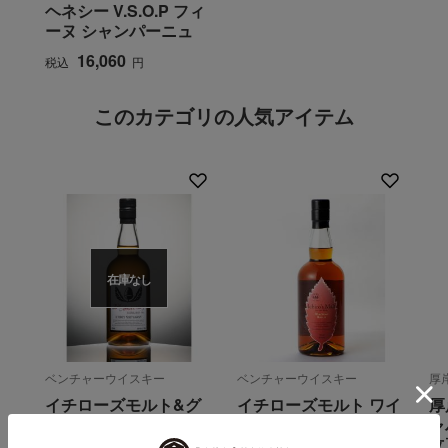
ヘネシー V.S.O.P フィ
ーヌ シャンパーニュ
16,060
税込
円
このカテゴリの人気アイテム
在庫なし
ベンチャーウイスキー
ベンチャーウイスキー
厚
イチローズモルト&グ
イチローズモルト ワイ
厚
レーン 20th アニバー
ン ウッド リザーブ
ャ
サリーエディション
立