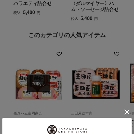
バラエティ詰合せ
〈ダルマイヤー〉ハ
ム・ソーセージ詰合せ
5,400
税込
円
5,400
税込
円
このカテゴリの人気アイテム
在庫なし
鎌倉ハム富岡商会
三田屋総本家
伊
ハム詰合せ
ハム詰合せ KS-35
食
テ
5,400
3,780
税込
円
税込
円