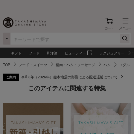
カート
メニュー
ギフト
フード
和洋酒
ビューティー
ラグジュアリー
TOP
フード・スイーツ
精肉・ハム・ソーセージ
ハム
〈ダルマ
令和8年（2026年）熊本地震の影響による配送遅延について
ご案内
このアイテムに関連する特集