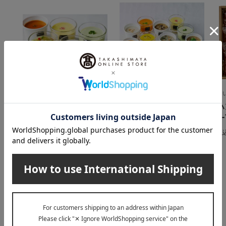
Soup Stock Tokyo（スープス
Soup Stock Tokyo（スープス
た
トックトーキョー）
トックトーキョー）
ハ
夏の冷たいスープセッ
夏のバラエティセット
K-
ト5個
12個入
税
4,550
8,820
税込
円
税込
円
INFORMATION
大切なお知らせ
2026年07月29日
お届け遅延のお知らせ
ご案内