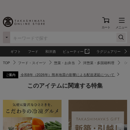
カート
メニュー
ギフト
フード
和洋酒
ビューティー
ラグジュアリー
TOP
フード・スイーツ
惣菜・お弁当
洋惣菜・多国籍料理
〈ペ
令和8年（2026年）熊本地震の影響による配送遅延について
ご案内
このアイテムに関連する特集