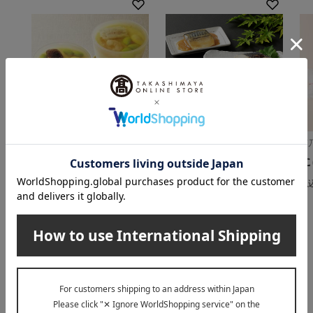
京料理 美濃吉
魚道楽 富惣
菊
冷やし茶碗蒸し詰合せ
レンジで簡単！焼魚・
に
煮魚料理詰合せ
3,672
税込
円
税
4,860
税込
円
INFORMATION
大切なお知らせ
2026年07月29日
お届け遅延のお知らせ
ご案内