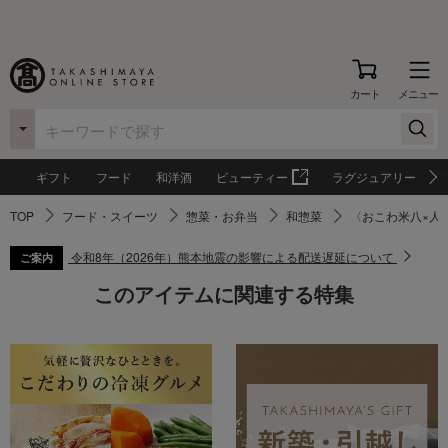
カート
メニュー
ギフト
フード
和洋酒
ビューティー
ラグジュアリー
TOP
フード・スイーツ
惣菜・お弁当
和惣菜
〈おこわ米八×人
令和8年（2026年）熊本地震の影響による配送遅延について
ご案内
このアイテムに関連する特集