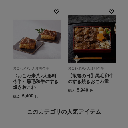
おこわ米八×人形町今半
おこわ米八×人形町今半
〈おこわ米八×人形町
【敬老の日】黒毛和牛
今半〉黒毛和牛のすき
のすき焼きおこわ重
焼きおこわ
5,940
税込
円
5,400
税込
円
このカテゴリの人気アイテム