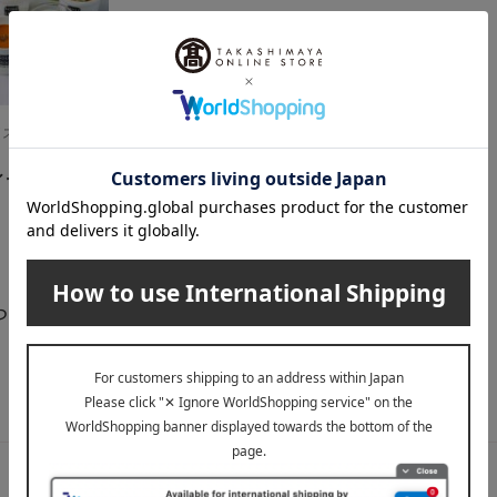
kyo（スープストック
セット12個
らせ