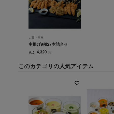
大阪・串重
串揚げ9種27本詰合せ
4,320
税込
円
このカテゴリの人気アイテム