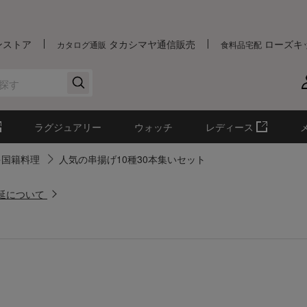
ンストア
タカシマヤ通信販売
ローズキ
カタログ通販
食料品宅配
ラグジュアリー
ウォッチ
レディース
多国籍料理
人気の串揚げ10種30本集いセット
遅延について