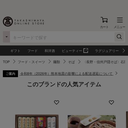
カート
メニュー
ギフト
フード
和洋酒
ビューティー
ラグジュアリー
TOP
フード・スイーツ
麺類
そば
〈長野・信州戸隠そば〉石臼
令和8年（2026年）熊本地震の影響による配送遅延について
ご案内
このブランドの人気アイテム