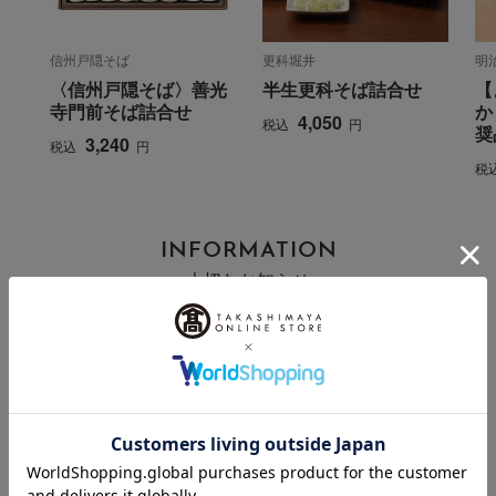
信州戸隠そば
更科堀井
明
〈信州戸隠そば〉善光
半生更科そば詰合せ
【
寺門前そば詰合せ
か
4,050
税込
円
奨
3,240
税込
円
税
INFORMATION
大切なお知らせ
2026年07月29日
お届け遅延のお知らせ
ご案内
2025年10月03日
『お届け先のご住所』ご確認のお願い
ご案内