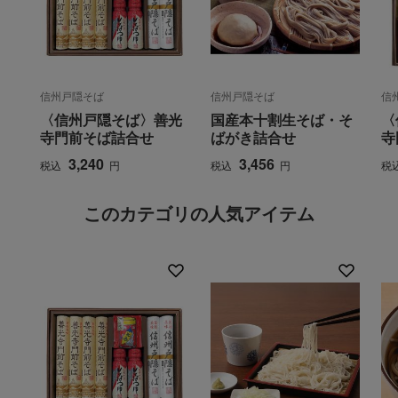
信州戸隠そば
信州戸隠そば
信
〈信州戸隠そば〉善光
国産本十割生そば・そ
〈
寺門前そば詰合せ
ばがき詰合せ
寺
3,240
3,456
税込
円
税込
円
税
このカテゴリの人気アイテム