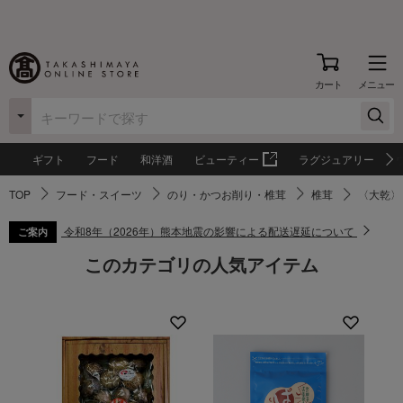
カート
メニュー
ギフト
フード
和洋酒
ビューティー
ラグジュアリー
TOP
フード・スイーツ
のり・かつお削り・椎茸
椎茸
〈大乾〉
令和8年（2026年）熊本地震の影響による配送遅延について
ご案内
このカテゴリの人気アイテム