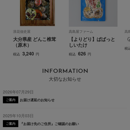
浪花佃史屋
高島屋ファーム
高
大分県産 どんこ椎茸
【よりどり】ぱぱっと
〈
（原木）
しいたけ
税
3,240
626
税込
円
税込
円
INFORMATION
大切なお知らせ
2026年07月29日
お届け遅延のお知らせ
ご案内
2025年10月03日
『お届け先のご住所』ご確認のお願い
ご案内