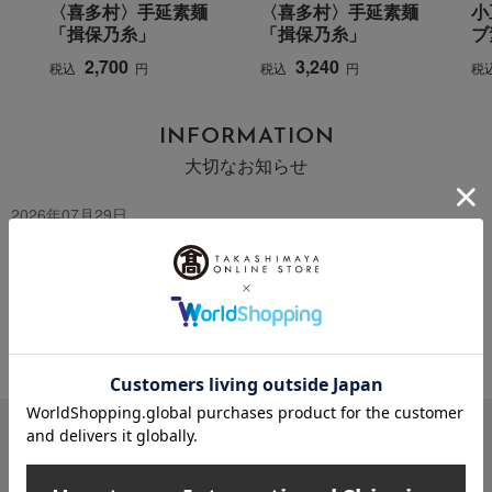
〈喜多村〉手延素麺
〈喜多村〉手延素麺
小
「揖保乃糸」
「揖保乃糸」
ブ
2,700
3,240
税込
円
税込
円
税
INFORMATION
大切なお知らせ
2026年07月29日
お届け遅延のお知らせ
ご案内
2025年10月03日
『お届け先のご住所』ご確認のお願い
ご案内
メールマガジン