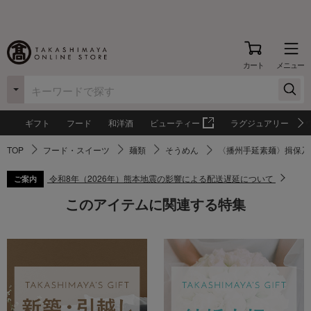
カート
メニュー
ギフト
フード
和洋酒
ビューティー
ラグジュアリー
TOP
フード・スイーツ
麺類
そうめん
〈播州手延素麺〉揖保乃
令和8年（2026年）熊本地震の影響による配送遅延について
ご案内
このアイテムに関連する特集