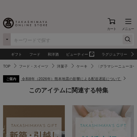
カート
メニュー
ギフト
フード
和洋酒
ビューティー
ラグジュアリー
TOP
フード・スイーツ
洋菓子
ケーキ
〈グラマシーニューヨー
令和8年（2026年）熊本地震の影響による配送遅延について
ご案内
このアイテムに関連する特集