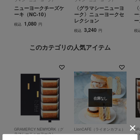
ニューヨークチーズケ
〈グラマシーニューヨ
〈
ーキ（NC-10）
ーク〉ニューヨークセ
ー
レクション
ー
1,080
税込
円
3,240
税込
円
税
このカテゴリの人気アイテム
在庫なし
GRAMERCY NEWYORK（グ
LionCAFE（ライオンカフェ）
GR
ラマシーニューヨーク）
ラ
ふわふわパンケーキサ