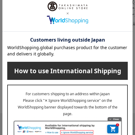
ニューヨークチーズケ
〈
ンド定番10個入りbox
ーキ（NC-10）
ー
4,280
税込
円
レ
1,080
税込
円
税
INFORMATION
大切なお知らせ
2026年07月29日
お届け遅延のお知らせ
ご案内
2025年10月03日
『お届け先のご住所』ご確認のお願い
ご案内