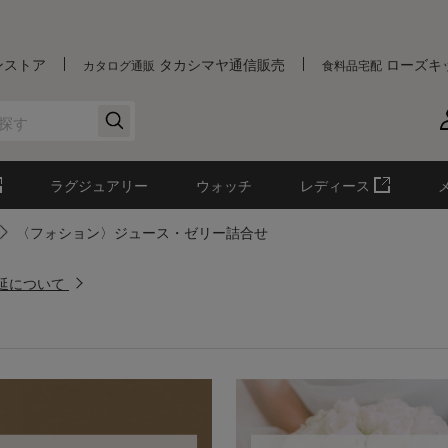
ンストア
タカシマヤ通信販売
ローズキ
カタログ通販
食料品宅配
ラグジュアリー
ウォッチ
レディース
〈フォション〉ジュース・ゼリー詰合せ
遅延について