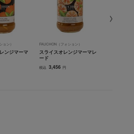
ォション）
FAUCHON（フォション）
FAUCHON（
レンジマーマ
スライスオレンジマーマレ
〈フォショ
ード
せ
3,456
4,320
税込
円
税込