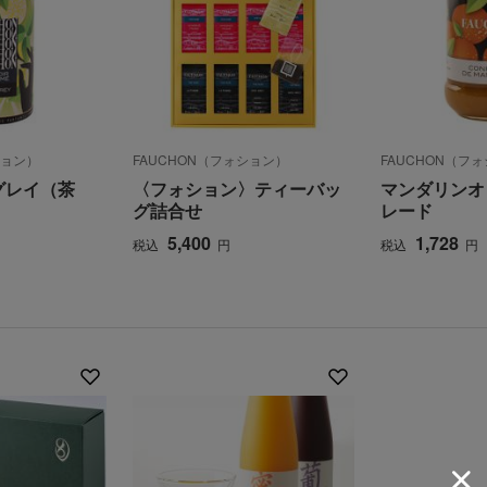
ション）
FAUCHON（フォション）
FAUCHON（フ
グレイ（茶
〈フォション〉ティーバッ
マンダリンオ
グ詰合せ
レード
5,400
1,728
税込
円
税込
円