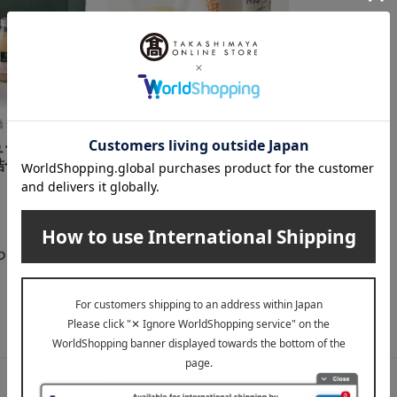
本橋 千疋屋総本店）
高島屋（タカシマヤ）
ュース・フル
〈タカシマヤ〉国産ストレ
詰合せ
ート果汁100％ジュース
3,240
税込
円
らせ