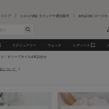
ンストア
タカシマヤ通信販売
ローズキ
カタログ通販
食料品宅配
ラグジュアリー
ウォッチ
レディース
ック〉オリーブオイル4本詰合せ
遅延について