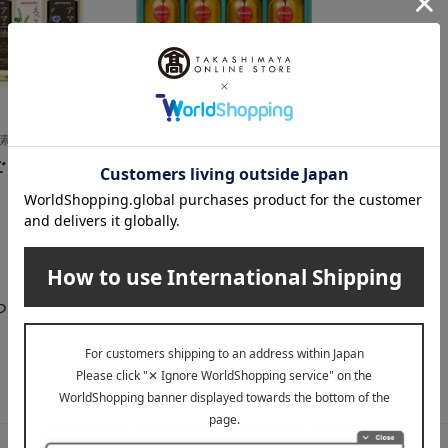
の素）
高島屋（タカシマヤ）
ごま油＆アマ
〈タカシマヤ〉世界3産地E
XVオリーブオイル詰合せ
4,320
税込
円
らせ