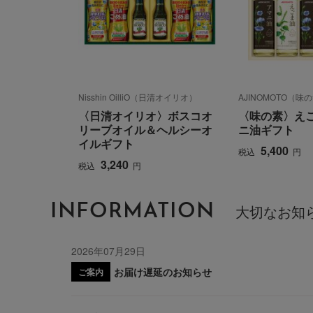
Nisshin OilliO（日清オイリオ）
AJINOMOTO（味
〈日清オイリオ〉ボスコオ
〈味の素〉え
リーブオイル＆ヘルシーオ
ニ油ギフト
イルギフト
5,400
税込
円
3,240
税込
円
INFORMATION
大切なお知
2026年07月29日
お届け遅延のお知らせ
ご案内