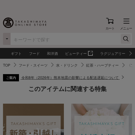
カート
メニュー
ギフト
フード
和洋酒
ビューティー
ラグジュアリー
TOP
フード・スイーツ
水・ドリンク
紅茶・ハーブティー
〈フ
令和8年（2026年）熊本地震の影響による配送遅延について
ご案内
このアイテムに関連する特集