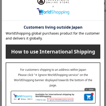
3,132
5,400
税込
円
税込
円
ョ
税
INFORMATION
大切なお知らせ
2026年07月29日
お届け遅延のお知らせ
ご案内
2025年10月03日
『お届け先のご住所』ご確認のお願い
ご案内
メールマガジン