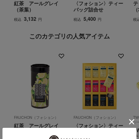
紅茶 アールグレイ
〈フォション〉ティー
テ
（茶葉）
バッグ詰合せ
（
3,132
5,400
税込
円
税込
円
税
このカテゴリの人気アイテム
FAUCHON（フォション）
FAUCHON（フォション）
T
ジ
紅茶 アールグレイ
〈フォション〉ティー
T
（茶葉）
バッグ詰合せ
テ