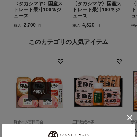
〈タカシマヤ〉国産ス
〈タカシマヤ〉国産ス
〈
トレート果汁100％ジ
トレート果汁100％ジ
ト
ュース
ュース
ュ
2,700
4,320
税込
円
税込
円
税
このカテゴリの人気アイテム
在庫なし
鎌倉ハム富岡商会
三田屋総本家
伊
ハム詰合せ
ハム詰合せ KS-35
食
テ