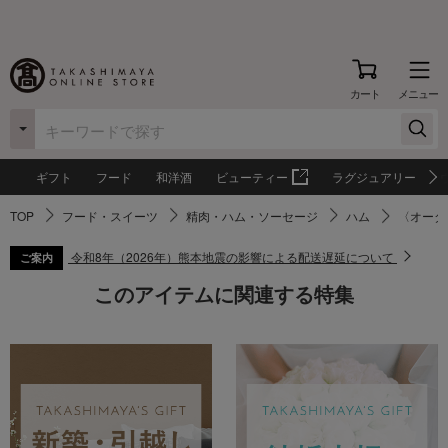
カート
メニュー
ギフト
フード
和洋酒
ビューティー
ラグジュアリー
TOP
フード・スイーツ
精肉・ハム・ソーセージ
ハム
〈オーダ
令和8年（2026年）熊本地震の影響による配送遅延について
ご案内
このアイテムに関連する特集