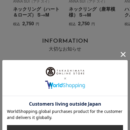
ANNA SUI（アナ スイ）
ANNA SUI（アナ スイ）
AN
ネックリング（ハート
ネックリング（唐草模
ハ
＆ローズ） S→M
様） S→M
ク
2,750
2,750
税込
円
税込
円
税
INFORMATION
大切なお知らせ
2026年07月29日
お届け遅延のお知らせ
ご案内
2025年10月03日
『お届け先のご住所』ご確認のお願い
ご案内