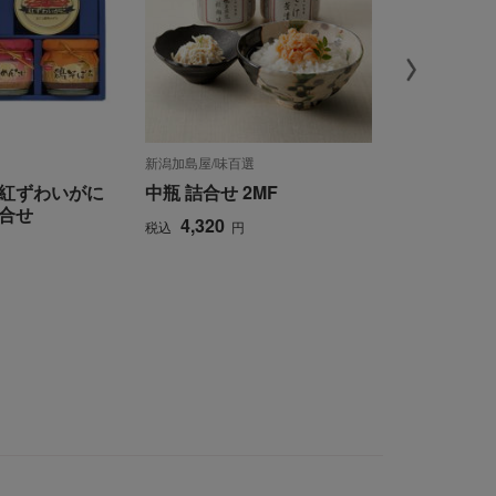
新潟加島屋/味百選
K＆K
紅ずわいがに
中瓶 詰合せ 2MF
〈K＆K〉
合せ
セット
4,320
税込
円
3,240
税込