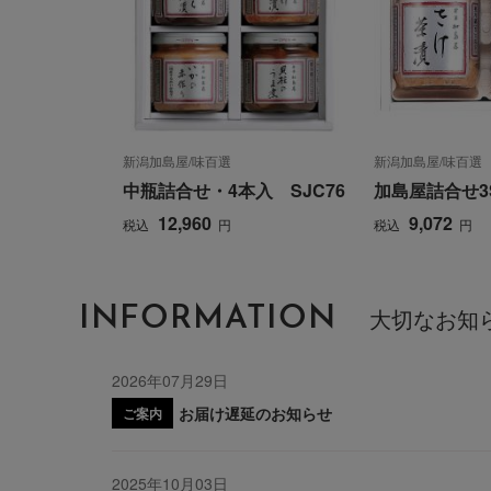
新潟加島屋/味百選
新潟加島屋/味百選
中瓶詰合せ・4本入 SJC76
加島屋詰合せ3S
12,960
9,072
税込
円
税込
円
INFORMATION
大切なお知
2026年07月29日
お届け遅延のお知らせ
ご案内
2025年10月03日