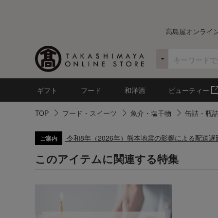
高島屋オンライ
ギフト
フード
和洋酒
ビューティー
TOP
フード・スイーツ
魚介・塩干物
缶詰・瓶
令和8年（2026年）熊本地震の影響による配送
ご案内
このアイテムに関連する特集