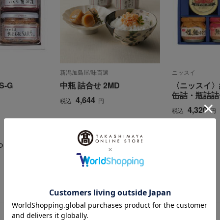
新潟加島屋/味百選
ニッスイ
-G
中瓶 詰合せ 2MD
〈ニッスイ〉
缶詰・瓶詰詰
4,644
税込
円
4,320
税込
円
らせ