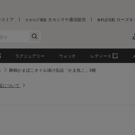
ンストア
タカシマヤ通信販売
ローズキ
カタログ通販
食料品宅配
ラグジュアリー
ウォッチ
レディース
詰
舞鶴かまぼこオイル漬け缶詰「かま魚こ」3種
遅延について